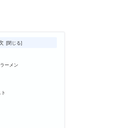
次
のラーメン
スト