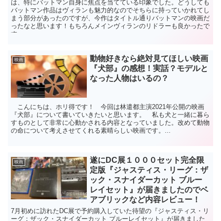
は、特にバットマン自身に焦点を当てている印象でした。どうしても
バットマン作品はヴィランも魅力的なのでそちらに持っていかれてし
まう部分があったのですが、今作はタイトル通りバットマンの映画だ
ったなと思います！もちろんメインヴィランのリドラーも良かったで
す。
動物好きなら絶対見てほしい映画
映画
『犬部』の感想！実話？モデルと
なった人物はいるの？
こんにちは、ホリ得です！ 今回は林遣都主演2021年公開の映画
『犬部』について書いていきたいと思います。 私も犬と一緒に暮ら
すものとして非常に心動かされる内容となっていました。改めて動物
の命について考えさせてくれる素晴らしい映画です。...
遂にDC展１０００セット完全限
映画
定版『ジャスティス・リーグ：ザ
ック・スナイダーカット ブルー
レイセット』が届きましたのでベ
アブリックなど内容レビュー！
7月初めに訪れたDC展で予約購入していた待望の『ジャスティス・リ
ーグ：ザック・スナイダーカット ブルーレイセット』が届きました