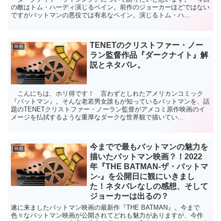
の敵はトム・ハーディ演じるベイン。前作のジョーカーほどではない
ですがバットマンの悪役では有名なベイン。演じるトム・ハ...
TENETのクリストファー・ノー
映画
ラン監督作品『ダークナイト』解
説とネタバレ。
こんにちは、ホリ得です！ 言わずとしれたアメリカンコミック
『バットマン』。そんな老若男女誰もが知っているバットマンを、話
題のTENETクリストファー・ノーラン監督がアメコミ原作映画のイ
メージを払拭するような重厚なダークな世界観で描いてい...
今までで最もバットマンの魅力を
映画
描いたバットマン映画？！2022
年『THE BATMAN-ザ・バットマ
ン-』を公開日に観にいきまし
た！ネタバレなしの感想、そして
ジョーカーは出るの？
遂に来ましたバットマン映画の最新作『THE BATMAN』。今まで
色々なバットマン映画が公開されてどれも魅力がありますが、今作